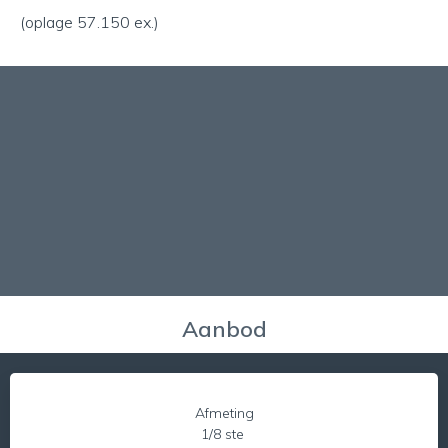
(oplage 57.150 ex.)
Aanbod
Afmeting
1/8 ste