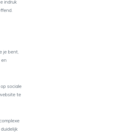
e indruk
ffend.
e je bent,
r en
op sociale
website te
 complexe
duidelijk