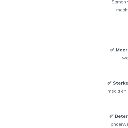
Samen v
maakt
✅ Meer
wat
✅ Sterke
media en 
✅ Beter
onderwer